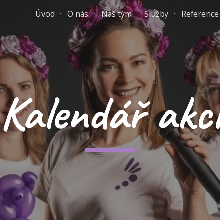
Úvod
O nás
Náš tým
Služby
Reference
ip to main content
Skip to navigat
Kalendář akc